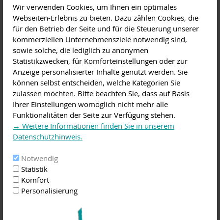
Wir verwenden Cookies, um Ihnen ein optimales
Auswahl war nicht einfach.
Webseiten-Erlebnis zu bieten. Dazu zählen Cookies, die
Die Gäste aus aller Welt,
für den Betrieb der Seite und für die Steuerung unserer
u.a. Slowenien, Thailand
kommerziellen Unternehmensziele notwendig sind,
und Ungarn, um nur drei
_DSC7006.jpg
sowie solche, die lediglich zu anonymen
zu nennen, sollen auch in
Statistikzwecken, für Komforteinstellungen oder zur
diesem Jahr mit einem
Anzeige personalisierter Inhalte genutzt werden. Sie
Konzert begrüßt werden. Interessierte Sängerinnen und
können selbst entscheiden, welche Kategorien Sie
Sänger, die dieses Begrüßungskonzert mitgestalten möchten,
zulassen möchten. Bitte beachten Sie, dass auf Basis
sind herzlich eingeladen, sich für den Festivalchor zu melden.
Ihrer Einstellungen womöglich nicht mehr alle
Neben Chorerfahrung und der Möglichkeit vom Blatt zu
Funktionalitäten der Seite zur Verfügung stehen.
singen und der Bereitschaft, in wenigen Proben durch
→ Weitere Informationen finden Sie in unserem
regelmäßige Teilnahme zum Gelingen beizutragen, sollten
Datenschutzhinweis.
natürlich die Freude und Begeisterung am gemeinsamen
Singen nicht fehlen. Die Leitung des Festivalchores
Notwendig
übernimmt in diesem Jahr Patrick Lagerpusch, Chordirektor
Statistik
FDB und Kreis-Chorleiter zu Obernburg, der sich, genau wie
Komfort
das Landratsamt und die Gäste, über zahlreiche Sängerinnen
Personalisierung
und Sänger freut, mit denen ein tolles Begrüßungskonzert
gestaltet werden kann.