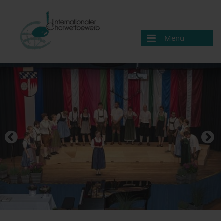
Menü
Chorwettbewerb
Aktuelles
Programm
Partner
Ausschreibung & Anmeldung
Biographien
Rückblick
Anfahrt