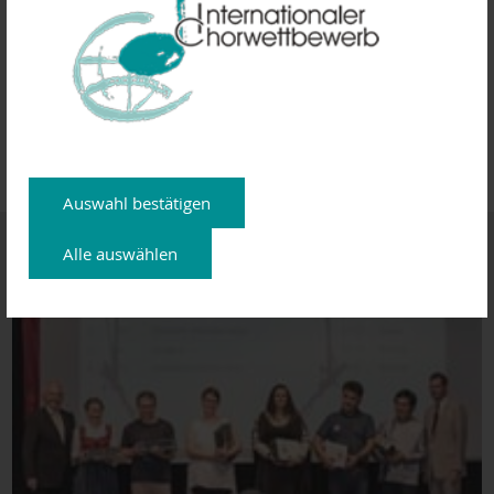
Die erste Probe findet am 15.04.2018 um 10 Uhr in der
Mozart-Schule in Elsenfeld statt. Um Rückmeldungen an das
Kulturreferat des Landratsamtes unter kultur@lra-mil.de,
09371 501-506 unter Angabe der Stimmlage wird gebeten.
Aktuelle Infos Chorwettbewerb
Auswahl bestätigen
Ergebnisse 2018
Alle auswählen