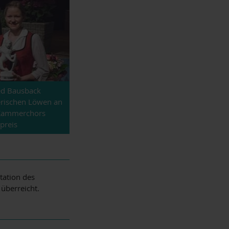
ied Bausback
erischen Löwen an
s Kammerchors
preis
tation des
überreicht.