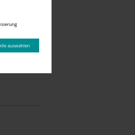
musikalische
isierung
rgebnisse.
nsängerin und
ssenden Musik
mbos, Jazz-
Alle auswählen
Slowenien