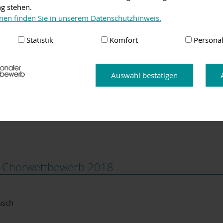
ng stehen.
ndet. Im Laufe der Jahre entwickelte sich der Chor weiter, neue 
nen finden Sie in unserem Datenschutzhinweis.
ab sich der Chor im Jahre 2009 den Namen „intakt – der Chor“.
Statistik
Komfort
Personal
kreises bekannt und erzielte in Wertungssingen hervorragende E
ver Zahn die Chorleitung. Aktuell wird der Chor von der Oper
g geleitet. Die Freude über das Singen, die Liebe zur weltumfa
Begleiter waren neben hervorragenden Pianisten Bigbands und Co
Auswahl bestätigen
 Sinfonie-Orchester.
es Teiles des Chores „Komorni zbor Hugo Wolf“ aus Maribor in 
en Chorwettbewerb 2018
usch