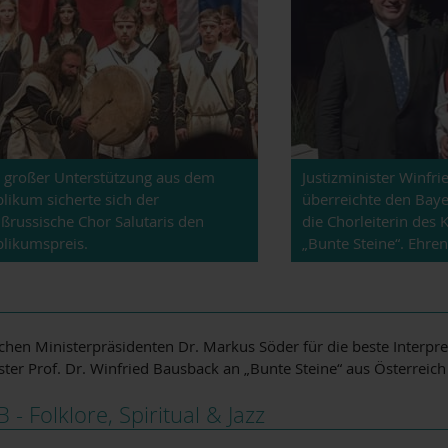
 großer Unterstützung aus dem
Justizminister Winfr
likum sicherte sich der
überreichte den Bay
ßrussische Chor Salutaris den
die Chorleiterin de
likumspreis.
„Bunte Steine“. Ehren
chen Ministerpräsidenten Dr. Markus Söder für die beste Interpre
ter Prof. Dr. Winfried Bausback an „Bunte Steine“ aus Österreich 
- Folklore, Spiritual & Jazz