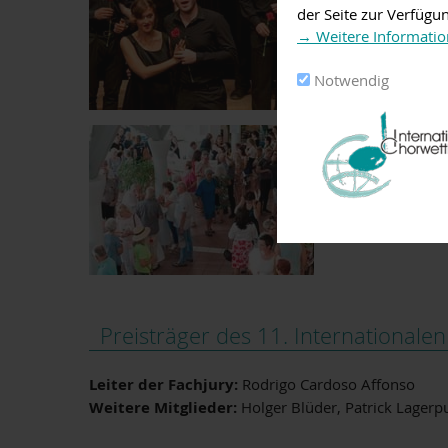
der Seite zur Verfügu
1998 unter der Leitung von Holger Blüder gegrü
→ Weitere Informatio
Wege wurden eingeschlagen. Dementsprechend g
Notwendig
Der Chor wurde weit über die Grenzen des Land
Nach dem Weggang Holger Blüders übernahm Oli
Musikpädagogin Miriam Möckl aus Aschaffenbur
sind nach wie vor ungebrochen. Musikalische 
und Gospel-Sängerinnen, Streich-Quartette und
Der Gesangverein Laudenbach ist Gastgeber ein
Preisträger des 11. International
Leiter der Fachjury:
Rodrigo Cardoso Affonso
Weitere Mitglieder:
Holger Blüder, Patrick Lagerp