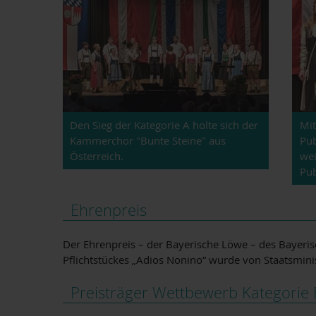
Den Sieg der Kategorie A holte sich der
Mit
Kammerchor "Bunte Steine" aus
Pub
Österreich.
wei
Pub
Ehrenpreis
Der Ehrenpreis – der Bayerische Löwe – des Bayeris
Pflichtstückes „Adios Nonino“ wurde von Staatsminis
Preisträger Wettbewerb Kategorie B 