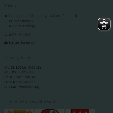
Kontakt
Landratsamt Miltenberg - Kulturreferat
Brückenstraße 2
63897
Miltenberg
09371 501-503
kultur@lra-mil.de
Öffnungszeiten
Mo, Di: 8.00 bis 16.00 Uhr
Mi: 8.00 bis 12.00 Uhr
Do: 8.00 bis 18.00 Uhr
Fr: 8.00 bis 13.00 Uhr
und nach Vereinbarung
Partner des Chorwettbewerbs: