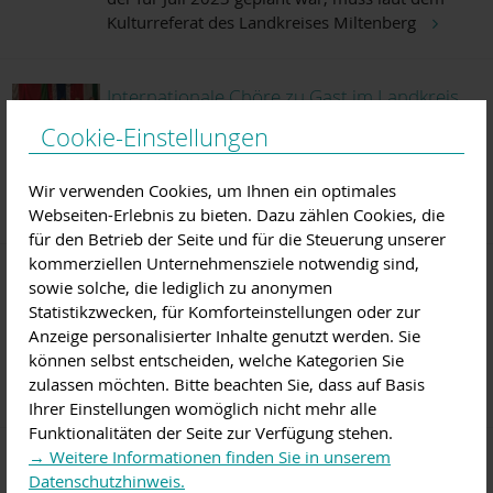
Kulturreferat des Landkreises Miltenberg
Internationale Chöre zu Gast im Landkreis
Miltenberg
Cookie-Einstellungen
10.02.2023:
Der Internationale Chorwettbewerb
im Landkreis Miltenberg ist einer der kulturellen
Wir verwenden Cookies, um Ihnen ein optimales
Höhepunkte und nach fünfjähriger Pau
Webseiten-Erlebnis zu bieten. Dazu zählen Cookies, die
für den Betrieb der Seite und für die Steuerung unserer
kommerziellen Unternehmensziele notwendig sind,
Musik im Dienste der Völkerfreundschaft
sowie solche, die lediglich zu anonymen
Statistikzwecken, für Komforteinstellungen oder zur
16.07.2018:
Mit einem grandiosen
Anzeige personalisierter Inhalte genutzt werden. Sie
Abschlusskonzert ist am Sonntag der zwölfte
können selbst entscheiden, welche Kategorien Sie
Internationale Chorwettbewerb im Landkreis
zulassen möchten. Bitte beachten Sie, dass auf Basis
Miltenberg z
Ihrer Einstellungen womöglich nicht mehr alle
Funktionalitäten der Seite zur Verfügung stehen.
→ Weitere Informationen finden Sie in unserem
Festivalensemble probt
Datenschutzhinweis.