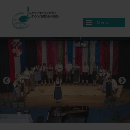
Menü
Chorwettbewerb
Aktuelles
Programm
Partner
Ausschreibung & Anmeldung
Biographien
Rückblick
Anfahrt