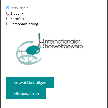
23.04.2018:
Das Festivalensemble, welches das
Eröffnungskonzert des 12. Internationalen
Notwendig
Chorwettbewerbs am 12. Juli um 19:30 Uhr mit
Statistik
Komfort
Personalisierung
Teilnahme am Festivalchor zum 12.
Internationalen Chorwettbewerb
20.03.2018:
Der Internationale Chorwettbewerb
im Landkreis Miltenberg findet im Jahr 2018
bereits zum 12. Mal statt. Vom 12. bis 15.
Ausschreibung zum 12. Internationalen
Chorwettbewerb 2018
Auswahl bestätigen
30.11.2017:
Der Internationale Chorwettbewerb
Alle auswählen
des Landkreises Miltenberg ist mittlerweile einer
der traditionsreichsten internationa